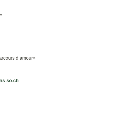
»
rcours d’amour»
hs-so.ch