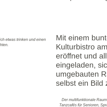
Mit einem bunt
lich etwas trinken und einen
Kulturbistro a
hten.
eröffnet und al
eingeladen, si
umgebauten Rä
selbst ein Bil
Der multifunktionale Raum
Tanzcafés für Senioren, Spr