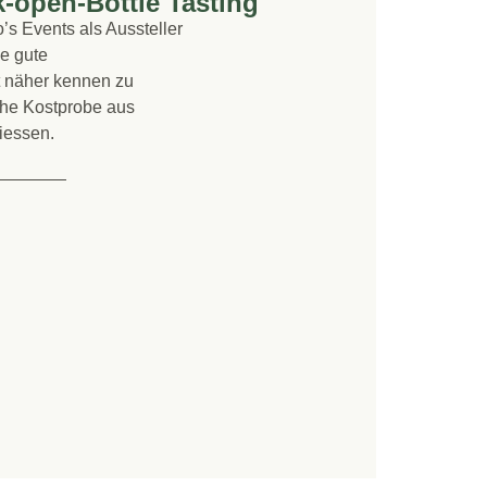
-open-Bottle Tasting
’s Events als Aussteller
e gute
t näher kennen zu
che Kostprobe aus
iessen.