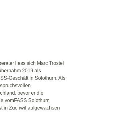
rater liess sich Marc Trostel
 übernahm 2019 als
S-Geschäft in Solothurn. Als
nspruchsvollen
hland, bevor er die
die vomFASS Solothurn
ist in Zuchwil aufgewachsen