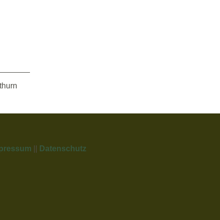
thurn
pressum
||
Datenschutz