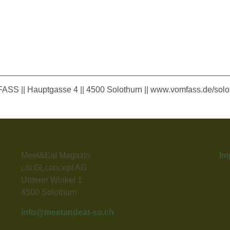
ASS || Hauptgasse 4 || 4500 Solothurn || www.vomfass.de/solo
Meet&Eat Magazin
Im
c/o GLconcept AG
Unterer Winkel 1
4500 Solothurn
info@meetandeat-so.ch