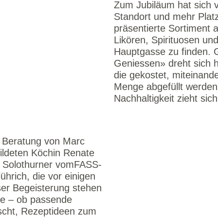
Zum Jubiläum hat sich
Standort und mehr Platz
präsentierte Sortiment a
Likören, Spirituosen und
Hauptgasse zu finden. 
Geniessen» dreht sich h
die gekostet, miteinand
Menge abgefüllt werden
Nachhaltigkeit zieht si
te Beratung von Marc
ildeten Köchin Renate
des Solothurner vomFASS-
ührich, die vor einigen
ser Begeisterung stehen
ite – ob passende
scht, Rezeptideen zum