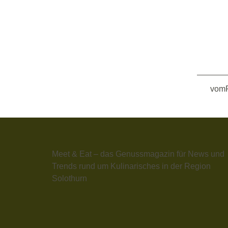
vomF
Meet & Eat – das Genussmagazin für News und
Trends rund um Kulinarisches in der Region
Solothurn